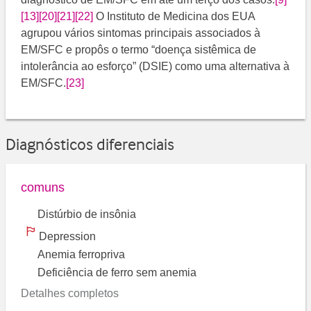
[13]
[20]
[21]
[22]
​ O Instituto de Medicina dos EUA
agrupou vários sintomas principais associados à
EM/SFC e propôs o termo “doença sistêmica de
intolerância ao esforço” (DSIE) como uma alternativa à
EM/SFC.
[23]
Diagnósticos diferenciais
comuns
Distúrbio de insônia
Depression
Anemia ferropriva
Deficiência de ferro sem anemia
Detalhes completos