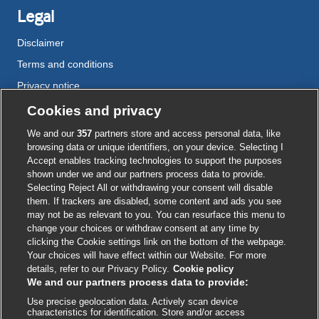
Legal
Disclaimer
Terms and conditions
Privacy notice
Cookie policy
Cookies and privacy
Accessibility
We and our
357
partners store and access personal data, like
browsing data or unique identifiers, on your device. Selecting I
Accept enables tracking technologies to support the purposes
shown under we and our partners process data to provide.
External
External
External
External
External
Selecting Reject All or withdrawing your consent will disable
link
link
link
link
link
them. If trackers are disabled, some content and ads you see
opens
opens
opens
opens
opens
may not be as relevant to you. You can resurface this menu to
© BMJ Publishing Group
2026
in
in
in
in
in
change your choices or withdraw consent at any time by
a
a
a
a
a
clicking the Cookie settings link on the bottom of the webpage.
ISSN 2515-9615
new
new
new
new
new
Your choices will have effect within our Website. For more
window
window
window
window
window
details, refer to our Privacy Policy.
Cookie policy
We and our partners process data to provide:
Use precise geolocation data. Actively scan device
characteristics for identification. Store and/or access