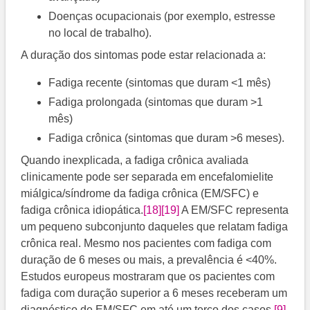
Doenças ocupacionais (por exemplo, estresse
no local de trabalho).
A duração dos sintomas pode estar relacionada a:
Fadiga recente (sintomas que duram <1 mês)
Fadiga prolongada (sintomas que duram >1
mês)
Fadiga crônica (sintomas que duram >6 meses).
Quando inexplicada, a fadiga crônica avaliada
clinicamente pode ser separada em encefalomielite
miálgica/síndrome da fadiga crônica (EM/SFC) e
fadiga crônica idiopática.
[18]
[19]
​ A EM/SFC representa
um pequeno subconjunto daqueles que relatam fadiga
crônica real. Mesmo nos pacientes com fadiga com
duração de 6 meses ou mais, a prevalência é <40%.
Estudos europeus mostraram que os pacientes com
fadiga com duração superior a 6 meses receberam um
diagnóstico de EM/SFC em até um terço dos casos.
[9]