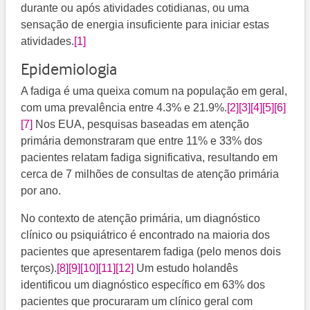
durante ou após atividades cotidianas, ou uma
sensação de energia insuficiente para iniciar estas
atividades.
[1]
Epidemiologia
A fadiga é uma queixa comum na população em geral,
com uma prevalência entre 4.3% e 21.9%.
[2]
[3]
[4]
[5]
[6]
[7]
Nos EUA, pesquisas baseadas em atenção
primária demonstraram que entre 11% e 33% dos
pacientes relatam fadiga significativa, resultando em
cerca de 7 milhões de consultas de atenção primária
por ano.
No contexto de atenção primária, um diagnóstico
clínico ou psiquiátrico é encontrado na maioria dos
pacientes que apresentarem fadiga (pelo menos dois
terços).
[8]
[9]
[10]
[11]
[12]
​ Um estudo holandês
identificou um diagnóstico específico em 63% dos
pacientes que procuraram um clínico geral com