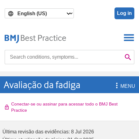
Skip
Skip
to
to
Log in
main
search
content
Search

Se
Avaliação da fadiga

MENU
Conectar-se ou assinar para acessar todo o BMJ Best
Practice
Última revisão das evidências:
8 Jul 2026