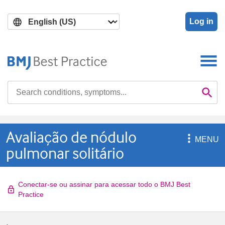
Skip
Skip
to
to
Log in
main
search
content
Search

Se
Avaliação de nódulo

MENU
pulmonar solitário
Conectar-se ou assinar para acessar todo o BMJ Best
Practice