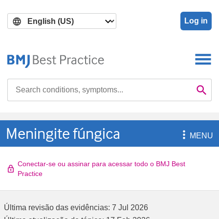
Skip
Skip
to
to
Log in
main
search
content
Search

Se
Meningite fúngica

MENU
Conectar-se ou assinar para acessar todo o BMJ Best
Practice
Última revisão das evidências:
7 Jul 2026