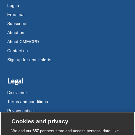
Log in
Free trial
Subscribe
About us
About CME/CPD
Contact us
Sign up for email alerts
Legal
Disclaimer
Terms and conditions
Privacy notice
Cookie policy
Cookies and privacy
Accessibility
We and our
357
partners store and access personal data, like