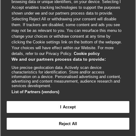
browsing data or unique identifiers, on your device. Selecting I
Accept enables tracking technologies to support the purposes
shown under we and our partners process data to provide.
External
External
External
External
External
Selecting Reject All or withdrawing your consent will disable
link
link
link
link
link
them. If trackers are disabled, some content and ads you see
opens
opens
opens
opens
opens
may not be as relevant to you. You can resurface this menu to
© BMJ Publishing Group
2026
in
in
in
in
in
change your choices or withdraw consent at any time by
a
a
a
a
a
clicking the Cookie settings link on the bottom of the webpage.
ISSN 2515-9615
new
new
new
new
new
Your choices will have effect within our Website. For more
window
window
window
window
window
details, refer to our Privacy Policy.
Cookie policy
We and our partners process data to provide:
Use precise geolocation data. Actively scan device
characteristics for identification. Store and/or access
information on a device. Personalised advertising and content,
advertising and content measurement, audience research and
services development.
List of Partners (vendors)
Cookie settings
I Accept

FEEDBACK
Reject All
Conectar-se para acessar todo o BMJ Best Practice