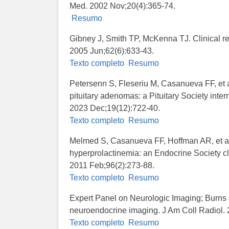
Med. 2002 Nov;20(4):365-74.
Resumo
Gibney J, Smith TP, McKenna TJ. Clinical re
2005 Jun;62(6):633-43.
Texto completo
Resumo
Petersenn S, Fleseriu M, Casanueva FF, et 
pituitary adenomas: a Pituitary Society int
2023 Dec;19(12):722-40.
Texto completo
Resumo
Melmed S, Casanueva FF, Hoffman AR, et al;
hyperprolactinemia: an Endocrine Society cli
2011 Feb;96(2):273-88.
Texto completo
Resumo
Expert Panel on Neurologic Imaging; Burns J
neuroendocrine imaging. J Am Coll Radiol.
Texto completo
Resumo