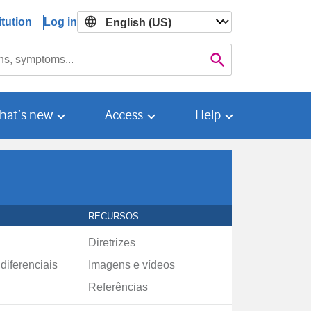
tution
Log in

Search
hat’s new
Access
Help
RECURSOS
Diretrizes
diferenciais
Imagens e vídeos
Referências