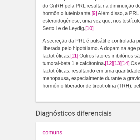
do GnRH pela PRL resulta na diminuição dos
hormônio luteinizante.
[9]
Além disso, a PRL 
esteroidogênese, uma vez que, nos testícul
Sertoli e de Leydig.
[10]
A secreção da PRL é pulsátil e controlada p
liberada pelo hipotálamo. A dopamina age p
lactotróficas.
[11]
​ Outros fatores inibitórios 
tumoral-beta 1 e calcitonina.
[12]
[13]
[14]
Os e
lactotróficas, resultando em uma quantidad
menopausa, especialmente durante a gravi
hormônio liberador de tireotrofina (TRH), pel
Diagnósticos diferenciais
comuns