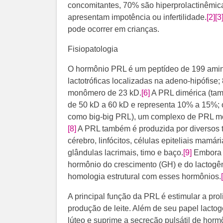
concomitantes, 70% são hiperprolactinêmi
apresentam impotência ou infertilidade.
[2]
[3
pode ocorrer em crianças.
Fisiopatologia
O hormônio PRL é um peptídeo de 199 amino
lactotróficas localizadas na adeno-hipófis
monômero de 23 kD.
[6]
​ A PRL dimérica (t
de 50 kD a 60 kD e representa 10% a 15%; 
como big-big PRL), um complexo de PRL mo
[8]
A PRL também é produzida por diversos tec
cérebro, linfócitos, células epiteliais mamá
glândulas lacrimais, timo e baço.
[9]
Embora 
hormônio do crescimento (GH) e do lactogê
homologia estrutural com esses hormônios.
A principal função da PRL é estimular a prol
produção de leite. Além de seu papel lacto
lúteo e suprime a secreção pulsátil de hor