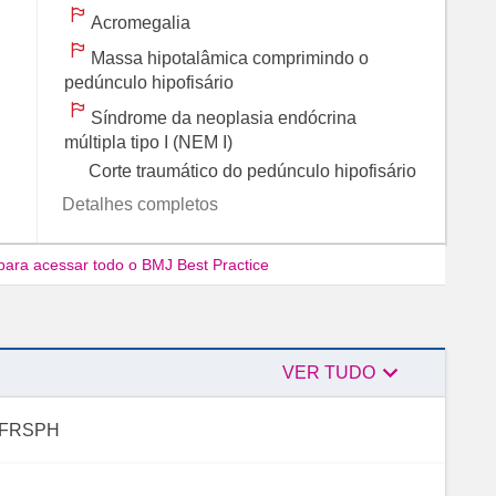
Acromegalia
Massa hipotalâmica comprimindo o
pedúnculo hipofisário
Síndrome da neoplasia endócrina
múltipla tipo I (NEM I)
Corte traumático do pedúnculo hipofisário
Detalhes completos
para acessar todo o BMJ Best Practice

Autores
VER TUDO
, FRSPH