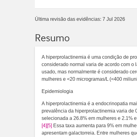
Última revisão das evidências:
7 Jul 2026
Resumo
A hiperprolactinemia é uma condição de pro
considerado normal varia de acordo com o l
usado, mas normalmente é considerado cer
mulheres e <20 microgramas/L (<400 miliu
Epidemiologia
A hiperprolactinemia é a endocrinopatia ma
prevalência da hiperprolactinemia varia d
selecionada a 26.8% em mulheres e 2.1% em
[4]
[5]
​​ Essa taxa aumenta para 9% em mulh
apresentam galactorreia. Entre mulheres qu