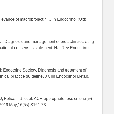
levance of macroprolactin. Clin Endocrinol (Oxf).
al. Diagnosis and management of prolactin-secreting
ernational consensus statement. Nat Rev Endocrinol.
 Endocrine Society. Diagnosis and treatment of
nical practice guideline. J Clin Endocrinol Metab.
, Policeni B, et al. ACR appropriateness criteria(®)
 2019 May;16(5s):S161-73.