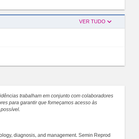

Revisores
VER TUDO
evidências trabalham em conjunto com colaboradores
sores para garantir que forneçamos acesso às
 possível.
iology, diagnosis, and management. Semin Reprod