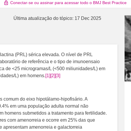
Conectar-se ou assinar para acessar todo o BMJ Best Practice
Última atualização do tópico:
17 Dec 2025
lactina (PRL) sérica elevada. O nível de PRL
aboratório de referência e o tipo de imunoensaio
ca de <25 microgramas/L (<500 miliunidades/L) em
nidades/L) em homens.
[1]
[2]
[3]
is comum do eixo hipotálamo-hipofisário. A
e 0.4% em uma população adulta normal não
 homens submetidos a tratamento para fertilidade.
eres com amenorreia e ocorre em 25% das que
e apresentam amenorreia e galactorreia