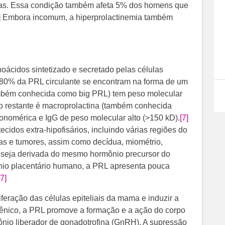
cas. Essa condição também afeta 5% dos homens que
]
​​​ Embora incomum, a hiperprolactinemia também
ácidos sintetizado e secretado pelas células
e; 80% da PRL circulante se encontram na forma de um
ambém conhecida como big PRL) tem peso molecular
o restante é macroprolactina (também conhecida
nomérica e IgG de peso molecular alto (>150 kD).
[7]
idos extra-hipofisários, incluindo várias regiões do
rias e tumores, assim como decídua, miométrio,
seja derivada do mesmo hormônio precursor do
nio placentário humano, a PRL apresenta pouca
[7]
iferação das células epiteliais da mama e induzir a
gênico, a PRL promove a formação e a ação do corpo
mônio liberador de gonadotrofina (GnRH). A supressão