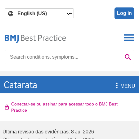
Skip
Skip
to
to
Log in
main
search
content
Search

Se
Catarata

MENU
Conectar-se ou assinar para acessar todo o BMJ Best
Practice
Última revisão das evidências:
8 Jul 2026