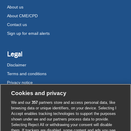
About us
About CME/CPD
Contact us
Sign up for email alerts
Legal
Disclaimer
Terms and conditions
Privacy notice
Cookie policy
Cookies and privacy
Accessibility
We and our
357
partners store and access personal data, like
browsing data or unique identifiers, on your device. Selecting I
Accept enables tracking technologies to support the purposes
shown under we and our partners process data to provide.
External
External
External
External
External
Selecting Reject All or withdrawing your consent will disable
link
link
link
link
link
them. If trackers are disabled, some content and ads you see