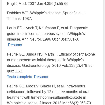
Engl J Med. 2007 Jan 4;356(1):55-66.
Dobbins WO. Whipple's disease. Springfield, IL:
Thomas; 1987.
Louis ED, Lynch T, Kaufmann P, et al. Diagnostic
guidelines in central nervous system Whipple's
disease. Ann Neurol. 1996 Oct;40(4):561-8.
Resumo
Feurle GE, Junga NS, Marth T. Efficacy of ceftriaxone
or meropenem as initial therapies in Whipple's
disease. Gastroenterology. 2010 Feb;138(2):478-86;
quiz 11-2.
Texto completo
Resumo
Feurle GE, Moos V, Bläker H, et al. Intravenous
ceftriaxone, followed by 12 or three months of oral
treatment with trimethoprim-sulfamethoxazole in
Whipple's disease. J Infect. 2013 Mar;66(3):263-70.