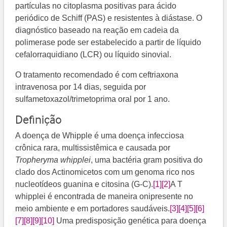
partículas no citoplasma positivas para ácido
periódico de Schiff (PAS) e resistentes à diástase. O
diagnóstico baseado na reação em cadeia da
polimerase pode ser estabelecido a partir de líquido
cefalorraquidiano (LCR) ou líquido sinovial.
O tratamento recomendado é com ceftriaxona
intravenosa por 14 dias, seguida por
sulfametoxazol/trimetoprima oral por 1 ano.
Definição
A doença de Whipple é uma doença infecciosa
crônica rara, multissistêmica e causada por
Tropheryma whipplei
, uma bactéria gram positiva do
clado dos Actinomicetos com um genoma rico nos
nucleotídeos guanina e citosina (G-C).
[1]
[2]
A T
whipplei é encontrada de maneira onipresente no
meio ambiente e em portadores saudáveis.
[3]
[4]
[5]
[6]
[7]
[8]
[9]
[10]
​​ Uma predisposição genética para doença