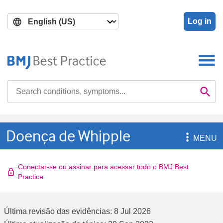
Skip
Skip
to
to
Log in
main
search
content
Search

Se
Doença de Whipple

MENU
Conectar-se ou assinar para acessar todo o BMJ Best
Practice
Última revisão das evidências:
8 Jul 2026