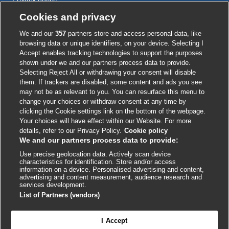
Cookie policy
Cookies and privacy
Accessibility
We and our
357
partners store and access personal data, like
browsing data or unique identifiers, on your device. Selecting I
Accept enables tracking technologies to support the purposes
shown under we and our partners process data to provide.
External
External
External
External
External
Selecting Reject All or withdrawing your consent will disable
link
link
link
link
link
them. If trackers are disabled, some content and ads you see
opens
opens
opens
opens
opens
may not be as relevant to you. You can resurface this menu to
© BMJ Publishing Group
2026
in
in
in
in
in
change your choices or withdraw consent at any time by
a
a
a
a
a
clicking the Cookie settings link on the bottom of the webpage.
ISSN 2515-9615
new
new
new
new
new
Your choices will have effect within our Website. For more
window
window
window
window
window
details, refer to our Privacy Policy.
Cookie policy
We and our partners process data to provide:
Use precise geolocation data. Actively scan device
characteristics for identification. Store and/or access
information on a device. Personalised advertising and content,
advertising and content measurement, audience research and
services development.
List of Partners (vendors)
Cookie settings
I Accept