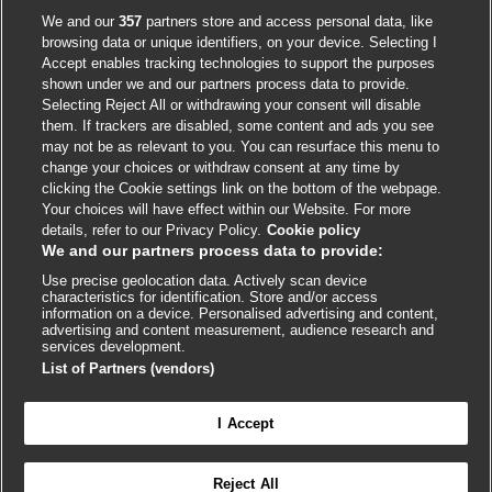
Accessibility
We and our
357
partners store and access personal data, like
browsing data or unique identifiers, on your device. Selecting I
Accept enables tracking technologies to support the purposes
shown under we and our partners process data to provide.
External
External
External
External
External
Selecting Reject All or withdrawing your consent will disable
link
link
link
link
link
them. If trackers are disabled, some content and ads you see
opens
opens
opens
opens
opens
may not be as relevant to you. You can resurface this menu to
© BMJ Publishing Group
2026
in
in
in
in
in
change your choices or withdraw consent at any time by
a
a
a
a
a
clicking the Cookie settings link on the bottom of the webpage.
ISSN 2515-9615
new
new
new
new
new
Your choices will have effect within our Website. For more
window
window
window
window
window
details, refer to our Privacy Policy.
Cookie policy
We and our partners process data to provide:
Use precise geolocation data. Actively scan device
characteristics for identification. Store and/or access
information on a device. Personalised advertising and content,
advertising and content measurement, audience research and
services development.
List of Partners (vendors)
Cookie settings
I Accept

FEEDBACK
Reject All