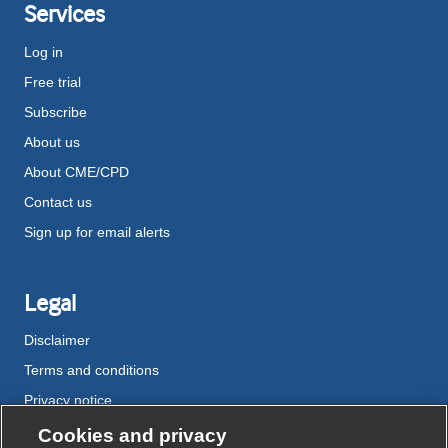
Services
Log in
Free trial
Subscribe
About us
About CME/CPD
Contact us
Sign up for email alerts
Legal
Disclaimer
Terms and conditions
Privacy notice
Cookie policy
Cookies and privacy