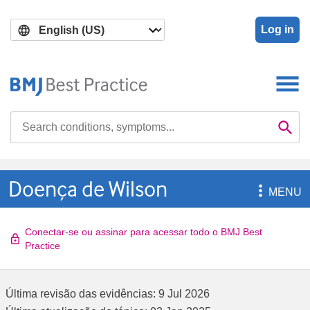
Skip
Skip
to
to
Log in
main
search
content
Search

Se
Doença de Wilson

MENU
Conectar-se ou assinar para acessar todo o BMJ Best
Practice
Última revisão das evidências:
9 Jul 2026