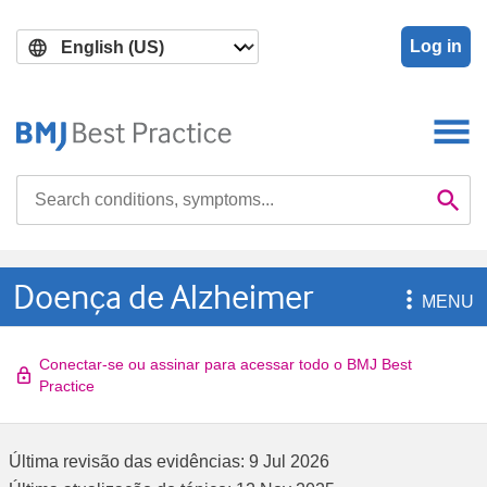
Skip
Skip
to
to
Log in
main
search
content
Search

Se
Doença de Alzheimer

MENU
Conectar-se ou assinar para acessar todo o BMJ Best
Practice
Última revisão das evidências:
9 Jul 2026