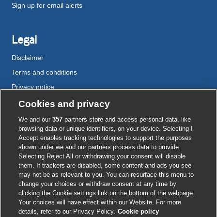
Sign up for email alerts
Legal
Disclaimer
Terms and conditions
Privacy notice
Cookie policy
Cookies and privacy
Accessibility
We and our
357
partners store and access personal data, like
browsing data or unique identifiers, on your device. Selecting I
Accept enables tracking technologies to support the purposes
shown under we and our partners process data to provide.
External
External
External
External
External
Selecting Reject All or withdrawing your consent will disable
link
link
link
link
link
them. If trackers are disabled, some content and ads you see
opens
opens
opens
opens
opens
may not be as relevant to you. You can resurface this menu to
© BMJ Publishing Group
2026
in
in
in
in
in
change your choices or withdraw consent at any time by
a
a
a
a
a
clicking the Cookie settings link on the bottom of the webpage.
ISSN 2515-9615
new
new
new
new
new
Your choices will have effect within our Website. For more
window
window
window
window
window
details, refer to our Privacy Policy.
Cookie policy