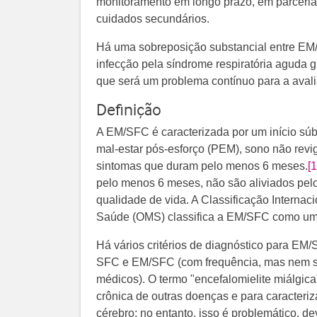
monitoramento em longo prazo, em parceri
cuidados secundários.
Há uma sobreposição substancial entre EM
infecção pela síndrome respiratória aguda
que será um problema contínuo para a aval
Definição
A EM/SFC é caracterizada por um início súbi
mal-estar pós-esforço (PEM), sono não revi
sintomas que duram pelo menos 6 meses.
[1
pelo menos 6 meses, não são aliviados pe
qualidade de vida. A Classificação Interna
Saúde (OMS) classifica a EM/SFC como um
Há vários critérios de diagnóstico para EM/
SFC e EM/SFC (com frequência, mas nem se
médicos). O termo "encefalomielite miálgica"
crônica de outras doenças e para caracteriz
cérebro; no entanto, isso é problemático, de