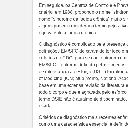
Em seguida, os Centros de Controle e Pr
critério, em 1988, propondo o nome "síndro
nome "síndrome da fadiga crônica" muito si
alguns podem considerar o termo pejorativ
equivalente à fadiga crônica.
O diagnóstico é complicado pela presença de
definições EM/SFC deixaram de ter foco em
critérios do CDC, para se concentrarem em 
EM/SFC, conforme definido pelos Critério
de intolerância ao esforço (DSIE) foi introd
of Medicine (IOM; atualmente, National Aca
base em uma extensa revisão da literatura e
todo o corpo e que é agravada pelo esforço f
termo DSIE não é atualmente disseminado, 
usada.
Critérios de diagnóstico mais recentes enfa
como uma característica essencial e defin