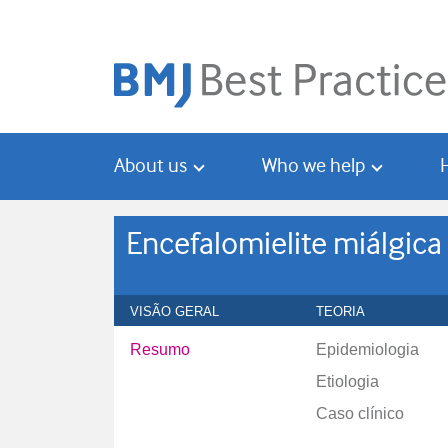
Skip
Skip
to
to
main
search
content
About us
Who we help
Encefalomielite miálgica
VISÃO GERAL
TEORIA
Resumo
Epidemiologia
Etiologia
Caso clínico