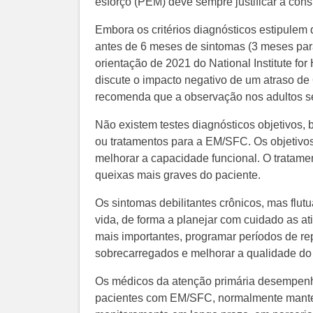
esforço (PEM) deve sempre justificar a co
Embora os critérios diagnósticos estipulem 
antes de 6 meses de sintomas (3 meses para
orientação de 2021 do National Institute f
discute o impacto negativo de um atraso de 
recomenda que a observação nos adultos sej
Não existem testes diagnósticos objetivos,
ou tratamentos para a EM/SFC. Os objetivos
melhorar a capacidade funcional. O tratamen
queixas mais graves do paciente.
Os sintomas debilitantes crônicos, mas flut
vida, de forma a planejar com cuidado as at
mais importantes, programar períodos de re
sobrecarregados e melhorar a qualidade do
Os médicos da atenção primária desempen
pacientes com EM/SFC, normalmente mante