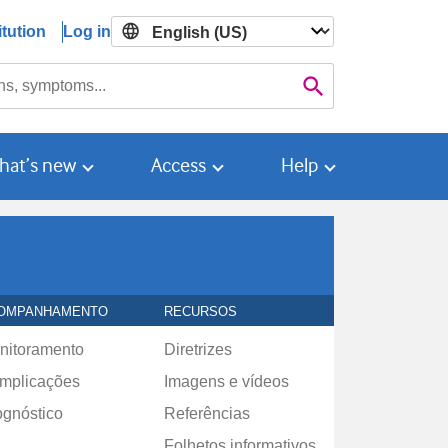
tution
Log in

Search
hat’s new
Access
Help
OMPANHAMENTO
RECURSOS
nitoramento
Diretrizes
mplicações
Imagens e vídeos
ognóstico
Referências
Folhetos informativos