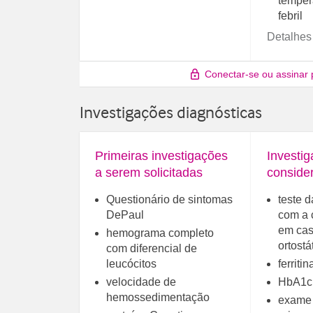
temper
febril
Detalhes
Conectar-se ou assinar 
Investigações diagnósticas
Primeiras investigações
Investi
a serem solicitadas
conside
Questionário de sintomas
teste d
DePaul
com a 
em cas
hemograma completo
ortostá
com diferencial de
leucócitos
ferritin
velocidade de
HbA1c
hemossedimentação
exame 