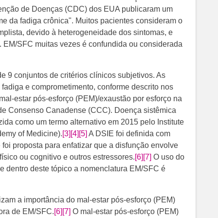
evenção de Doenças (CDC) dos EUA publicaram um
me da fadiga crônica". Muitos pacientes consideram o
mplista, devido à heterogeneidade dos sintomas, e
o. EM/SFC muitas vezes é confundida ou considerada
 9 conjuntos de critérios clínicos subjetivos. As
 fadiga e comprometimento, conforme descrito nos
mal-estar pós-esforço (PEM)/exaustão por esforço na
s de Consenso Canadense (CCC). Doença sistêmica
uzida como um termo alternativo em 2015 pelo Institute
demy of Medicine).
[3]
[4]
[5]
​​ A DSIE foi definida com
 foi proposta para enfatizar que a disfunção envolve
ísico ou cognitivo e outros estressores.
[6]
[7]
​ O uso do
e dentro deste tópico a nomenclatura EM/SFC é
tizam a importância do mal-estar pós-esforço (PEM)
idora de EM/SFC.
[6]
[7]
O mal-estar pós-esforço (PEM)