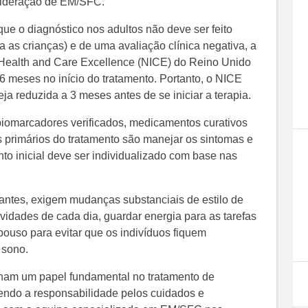
nsideração de EM/SFC.
que o diagnóstico nos adultos não deve ser feito
 as crianças) e de uma avaliação clínica negativa, a
or Health and Care Excellence (NICE) do Reino Unido
6 meses no início do tratamento. Portanto, o NICE
a reduzida a 3 meses antes de se iniciar a terapia.
 biomarcadores verificados, medicamentos curativos
 primários do tratamento são manejar os sintomas e
to inicial deve ser individualizado com base nas
uantes, exigem mudanças substanciais de estilo de
ividades de cada dia, guardar energia para as tarefas
pouso para evitar que os indivíduos fiquem
 sono.
ham um papel fundamental no tratamento de
ndo a responsabilidade pelos cuidados e