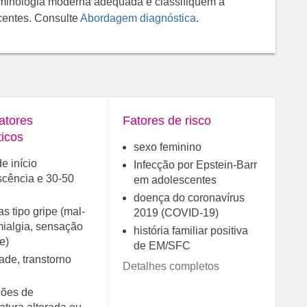
minologia moderna adequada e classifiquem a
centes. Consulte
Abordagem diagnóstica
.
atores
Fatores de risco
ticos
sexo feminino
e início
Infecção por Epstein-Barr
scência e 30-50
em adolescentes
doença do coronavírus
s tipo gripe (mal-
2019 (COVID-19)
mialgia, sensação
história familiar positiva
e)
de EM/SFC
ade, transtorno
Detalhes completos
ões de