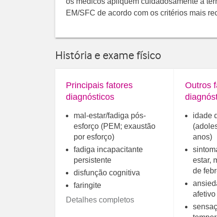
os médicos apliquem cuidadosamente a ter
EM/SFC de acordo com os critérios mais re
História e exame físico
Principais fatores
Outros f
diagnósticos
diagnós
mal-estar/fadiga pós-
idade d
esforço (PEM; exaustão
(adole
por esforço)
anos)
fadiga incapacitante
sintoma
persistente
estar, 
de febr
disfunção cognitiva
ansied
faringite
afetivo
Detalhes completos
sensaç