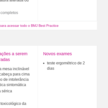
atura alterada ou
 completos
para acessar todo o BMJ Best Practice
gações a serem
Novos exames
radas
teste ergométrico de 2
dias
a mesa inclinável
cabeça para cima
o de intolerância
tica sintomática
a sérica
toxicológico da