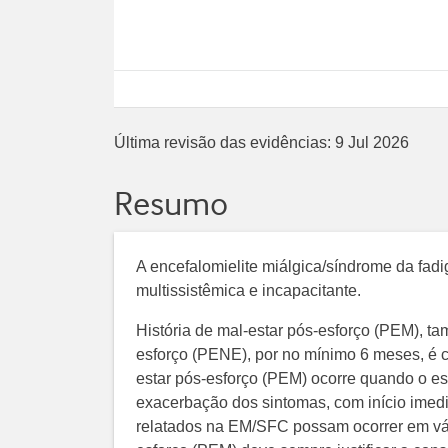
Última revisão das evidências:
9 Jul 2026
Resumo
A encefalomielite miálgica/síndrome da fad
multissistêmica e incapacitante.
História de mal-estar pós-esforço (PEM),
esforço (PENE), por no mínimo 6 meses, é c
estar pós-esforço (PEM) ocorre quando o esf
exacerbação dos sintomas, com início imed
relatados na EM/SFC possam ocorrer em vár