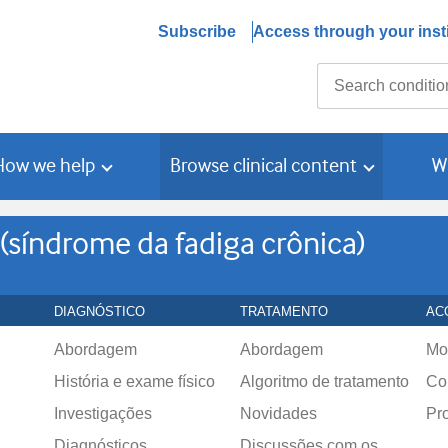
Subscribe
Access through your insti
Search
How we help
Browse clinical content
W
 (síndrome da fadiga crônica)
DIAGNÓSTICO
TRATAMENTO
AC
Abordagem
Abordagem
Mo
História e exame físico
Algoritmo de tratamento
Co
Investigações
Novidades
Pr
Diagnósticos
Discussões com os