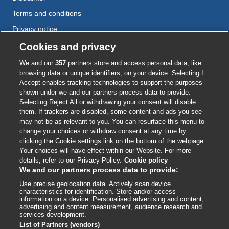
Terms and conditions
Privacy notice
Cookie policy
Cookies and privacy
Accessibility
We and our
357
partners store and access personal data, like
browsing data or unique identifiers, on your device. Selecting I
Accept enables tracking technologies to support the purposes
shown under we and our partners process data to provide.
External
External
External
External
External
Selecting Reject All or withdrawing your consent will disable
link
link
link
link
link
them. If trackers are disabled, some content and ads you see
opens
opens
opens
opens
opens
may not be as relevant to you. You can resurface this menu to
© BMJ Publishing Group
2026
in
in
in
in
in
change your choices or withdraw consent at any time by
a
a
a
a
a
clicking the Cookie settings link on the bottom of the webpage.
ISSN 2515-9615
new
new
new
new
new
Your choices will have effect within our Website. For more
window
window
window
window
window
details, refer to our Privacy Policy.
Cookie policy
We and our partners process data to provide:
Use precise geolocation data. Actively scan device
characteristics for identification. Store and/or access
information on a device. Personalised advertising and content,
advertising and content measurement, audience research and
services development.
List of Partners (vendors)