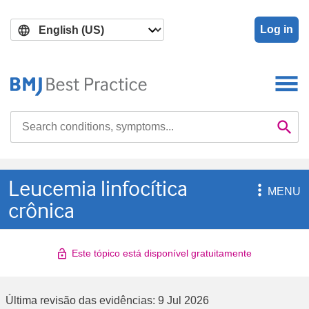
Skip
Skip
to
to
Log in
main
search
content
Search

Se
Leucemia linfocítica

MENU
crônica
Este tópico está disponível gratuitamente
Última revisão das evidências:
9 Jul 2026