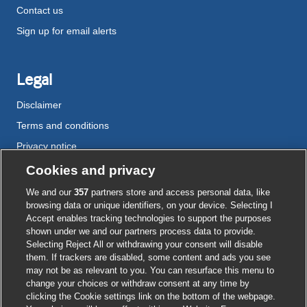
Contact us
Sign up for email alerts
Legal
Disclaimer
Terms and conditions
Privacy notice
Cookie policy
Cookies and privacy
Accessibility
We and our
357
partners store and access personal data, like
browsing data or unique identifiers, on your device. Selecting I
Accept enables tracking technologies to support the purposes
shown under we and our partners process data to provide.
External
External
External
External
External
Selecting Reject All or withdrawing your consent will disable
link
link
link
link
link
them. If trackers are disabled, some content and ads you see
opens
opens
opens
opens
opens
may not be as relevant to you. You can resurface this menu to
© BMJ Publishing Group
2026
in
in
in
in
in
change your choices or withdraw consent at any time by
a
a
a
a
a
clicking the Cookie settings link on the bottom of the webpage.
ISSN 2515-9615
new
new
new
new
new