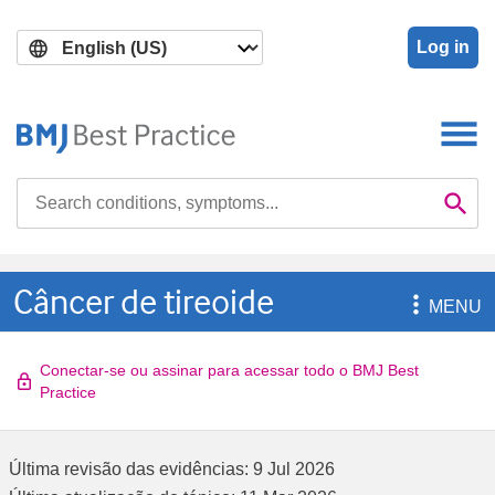
Skip
Skip
to
to
Log in
main
search
content
Search

Se
Câncer de tireoide

MENU
Conectar-se ou assinar para acessar todo o BMJ Best
Practice
Última revisão das evidências:
9 Jul 2026