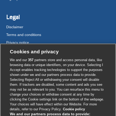
Legal
Disclaimer
Terms and conditions
Privacy notice
Cookie policy
Cookies and privacy
Accessibility
We and our
357
partners store and access personal data, like
browsing data or unique identifiers, on your device. Selecting I
Accept enables tracking technologies to support the purposes
shown under we and our partners process data to provide.
External
External
External
External
External
Selecting Reject All or withdrawing your consent will disable
link
link
link
link
link
them. If trackers are disabled, some content and ads you see
opens
opens
opens
opens
opens
may not be as relevant to you. You can resurface this menu to
© BMJ Publishing Group
2026
in
in
in
in
in
change your choices or withdraw consent at any time by
a
a
a
a
a
clicking the Cookie settings link on the bottom of the webpage.
ISSN 2515-9615
new
new
new
new
new
Your choices will have effect within our Website. For more
window
window
window
window
window
details, refer to our Privacy Policy.
Cookie policy
We and our partners process data to provide: