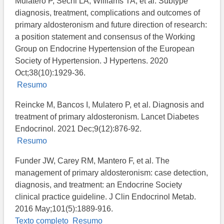
Mulatero P, Sechi LA, Williams TA, et al. Subtype
diagnosis, treatment, complications and outcomes of
primary aldosteronism and future direction of research:
a position statement and consensus of the Working
Group on Endocrine Hypertension of the European
Society of Hypertension. J Hypertens. 2020
Oct;38(10):1929-36.
Resumo
Reincke M, Bancos I, Mulatero P, et al. Diagnosis and
treatment of primary aldosteronism. Lancet Diabetes
Endocrinol. 2021 Dec;9(12):876-92.
Resumo
Funder JW, Carey RM, Mantero F, et al. The
management of primary aldosteronism: case detection,
diagnosis, and treatment: an Endocrine Society
clinical practice guideline. J Clin Endocrinol Metab.
2016 May;101(5):1889-916.
Texto completo
Resumo