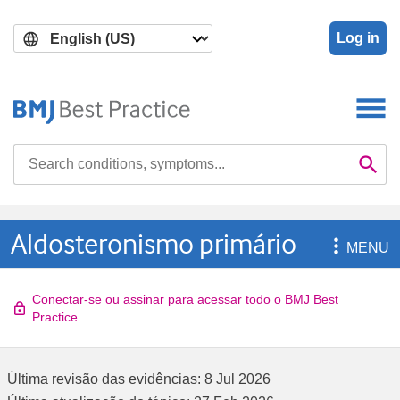
Skip
Skip
to
to
Log in
main
search
content
Search

Se
Aldosteronismo primário

MENU
Conectar-se ou assinar para acessar todo o BMJ Best
Practice
Última revisão das evidências:
8 Jul 2026