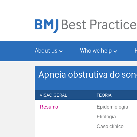
Skip
Skip
to
to
main
search
content
About us
Who we help
Apneia obstrutiva do so
VISÃO GERAL
TEORIA
Resumo
Epidemiologia
Etiologia
Caso clínico