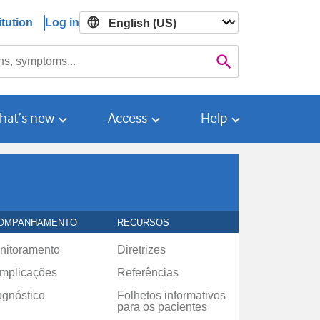
tution
Log in

Search
hat’s new
Access
Help
OMPANHAMENTO
RECURSOS
nitoramento
Diretrizes
mplicações
Referências
ognóstico
Folhetos informativos
para os pacientes