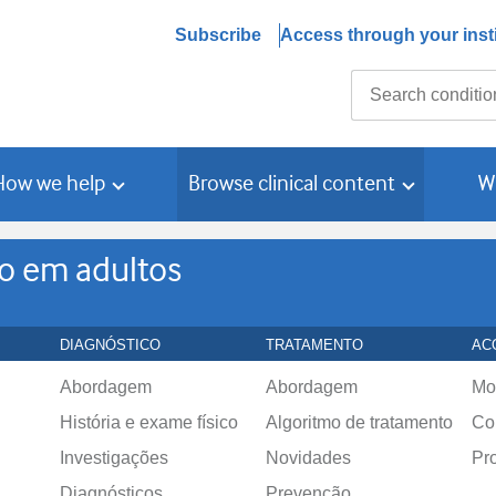
Subscribe
Access through your insti
Search
How we help
Browse clinical content
W
no em adultos
DIAGNÓSTICO
TRATAMENTO
AC
Abordagem
Abordagem
Mo
História e exame físico
Algoritmo de tratamento
Co
Investigações
Novidades
Pr
Diagnósticos
Prevenção