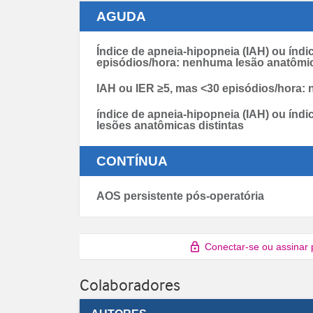
AGUDA
Índice de apneia-hipopneia (IAH) ou índic
episódios/hora: nenhuma lesão anatômic
IAH ou IER ≥5, mas <30 episódios/hora: 
índice de apneia-hipopneia (IAH) ou índi
lesões anatômicas distintas
CONTÍNUA
AOS persistente pós-operatória
Conectar-se ou assinar 
Colaboradores