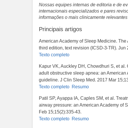
Nossas equipes internas de editoria e de 
internacionais especializados e pares revi
informações o mais clinicamente relevantes
Principais artigos
American Academy of Sleep Medicine. The AA
third edition, text revision (ICSD-3-TR). Jun 
Texto completo
Kapur VK, Auckley DH, Chowdhuri S, et al. Cli
adult obstructive sleep apnea: an American 
guideline. J Clin Sleep Med. 2017 Mar 15;1
Texto completo
Resumo
Patil SP, Ayappa IA, Caples SM, et al. Treat
airway pressure: an American Academy of Sl
Feb 15;15(2):335-43.
Texto completo
Resumo