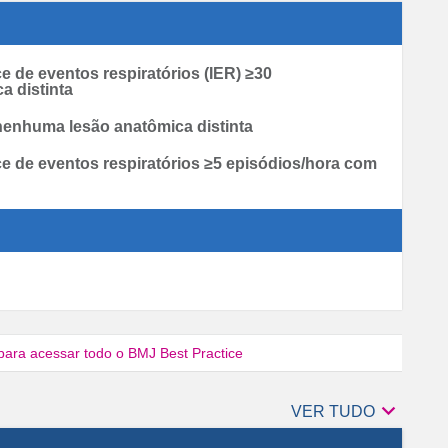
e de eventos respiratórios (IER) ≥30
a distinta
nenhuma lesão anatômica distinta
ce de eventos respiratórios ≥5 episódios/hora com
para acessar todo o BMJ Best Practice

Autores
VER TUDO