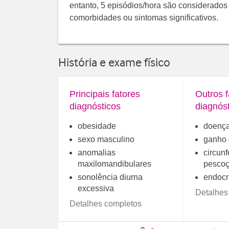
entanto, 5 episódios/hora são considerados
comorbidades ou sintomas significativos.
História e exame físico
Principais fatores
Outros f
diagnósticos
diagnós
obesidade
doença
sexo masculino
ganho 
anomalias
circun
maxilomandibulares
pesco
sonolência diurna
endocr
excessiva
Detalhes
Detalhes completos