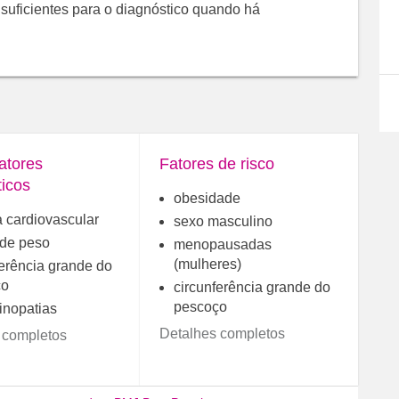
 suficientes para o diagnóstico quando há
atores
Fatores de risco
ticos
obesidade
 cardiovascular
sexo masculino
de peso
menopausadas
(mulheres)
ferência grande do
ço
circunferência grande do
pescoço
inopatias
Detalhes completos
 completos