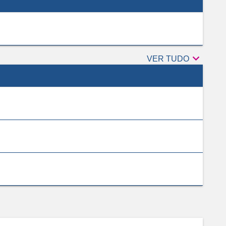

Revisores
VER TUDO