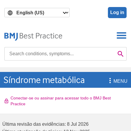
Skip
Skip
to
to
Log in
main
search
content
Search

Se
Síndrome metabólica

MENU
Conectar-se ou assinar para acessar todo o BMJ Best
Practice
Última revisão das evidências:
8 Jul 2026