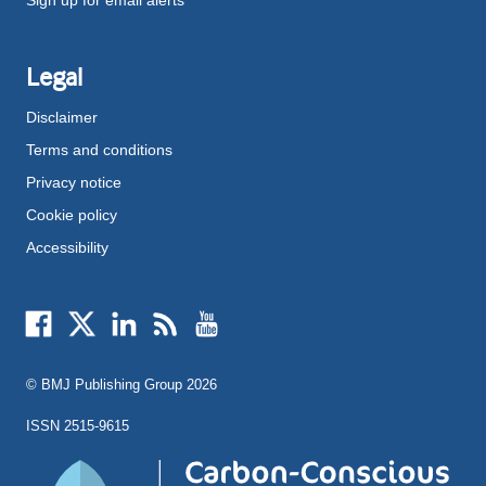
Legal
Disclaimer
Terms and conditions
Privacy notice
Cookie policy
Accessibility
External
External
External
External
External
link
link
link
link
link
opens
opens
opens
opens
opens
© BMJ Publishing Group
2026
in
in
in
in
in
a
a
a
a
a
ISSN 2515-9615
new
new
new
new
new
window
window
window
window
window