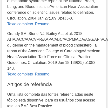
of metabolic syndrome: report of the National Heart,
Lung, and Blood Institute/American Heart Association
conference on scientific issues related to definition.
Circulation. 2004 Jan 27;109(3):433-8.
Texto completo
Resumo
Grundy SM, Stone NJ, Bailey AL, et al. 2018
AHA/ACC/AACVPR/AAPA/ABC/ACPM/ADA/AGS/APhA/
guideline on the management of blood cholesterol: a
report of the American College of Cardiology/American
Heart Association Task Force on Clinical Practice
Guidelines. Circulation. 2019 Jun 18;139(25):e1082-
143.
Texto completo
Resumo
Artigos de referência
Uma lista completa das fontes referenciadas neste
tópico está disponível para os usuários com acesso
total ao BMJ Best Practice.