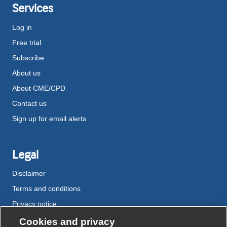
Services
Log in
Free trial
Subscribe
About us
About CME/CPD
Contact us
Sign up for email alerts
Legal
Disclaimer
Terms and conditions
Privacy notice
Cookie policy
Cookies and privacy