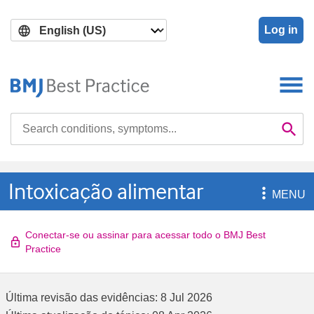
Skip
Skip
to
to
Log in
main
search
content
Search

Se
Intoxicação alimentar

MENU
Conectar-se ou assinar para acessar todo o BMJ Best
Practice
Última revisão das evidências:
8 Jul 2026