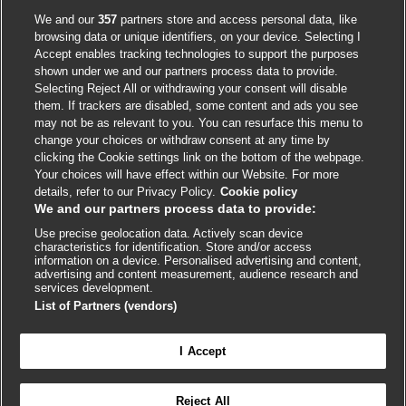
Accessibility
We and our
357
partners store and access personal data, like
browsing data or unique identifiers, on your device. Selecting I
Accept enables tracking technologies to support the purposes
shown under we and our partners process data to provide.
External
External
External
External
External
Selecting Reject All or withdrawing your consent will disable
link
link
link
link
link
them. If trackers are disabled, some content and ads you see
opens
opens
opens
opens
opens
may not be as relevant to you. You can resurface this menu to
© BMJ Publishing Group
2026
in
in
in
in
in
change your choices or withdraw consent at any time by
a
a
a
a
a
clicking the Cookie settings link on the bottom of the webpage.
ISSN 2515-9615
new
new
new
new
new
Your choices will have effect within our Website. For more
window
window
window
window
window
details, refer to our Privacy Policy.
Cookie policy
We and our partners process data to provide:
Use precise geolocation data. Actively scan device
characteristics for identification. Store and/or access
information on a device. Personalised advertising and content,
advertising and content measurement, audience research and
services development.
List of Partners (vendors)
Cookie settings
I Accept

FEEDBACK
Reject All