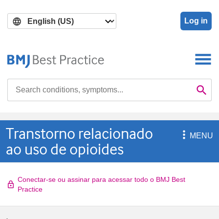
Skip
Skip
to
to
Log in
main
search
content
Search

Se
Transtorno relacionado

MENU
ao uso de opioides
Conectar-se ou assinar para acessar todo o BMJ Best
Practice