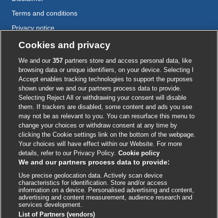
Terms and conditions
Privacy notice
Cookie policy
Cookies and privacy
Accessibility
We and our
357
partners store and access personal data, like
browsing data or unique identifiers, on your device. Selecting I
Accept enables tracking technologies to support the purposes
shown under we and our partners process data to provide.
External
External
External
External
External
Selecting Reject All or withdrawing your consent will disable
link
link
link
link
link
them. If trackers are disabled, some content and ads you see
opens
opens
opens
opens
opens
may not be as relevant to you. You can resurface this menu to
© BMJ Publishing Group
2026
in
in
in
in
in
change your choices or withdraw consent at any time by
a
a
a
a
a
clicking the Cookie settings link on the bottom of the webpage.
ISSN 2515-9615
new
new
new
new
new
Your choices will have effect within our Website. For more
window
window
window
window
window
details, refer to our Privacy Policy.
Cookie policy
We and our partners process data to provide:
Use precise geolocation data. Actively scan device
characteristics for identification. Store and/or access
information on a device. Personalised advertising and content,
advertising and content measurement, audience research and
services development.
List of Partners (vendors)