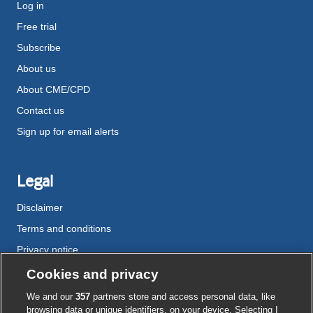
Log in
Free trial
Subscribe
About us
About CME/CPD
Contact us
Sign up for email alerts
Legal
Disclaimer
Terms and conditions
Privacy notice
Cookie policy
Cookies and privacy
Accessibility
We and our
357
partners store and access personal data, like
browsing data or unique identifiers, on your device. Selecting I