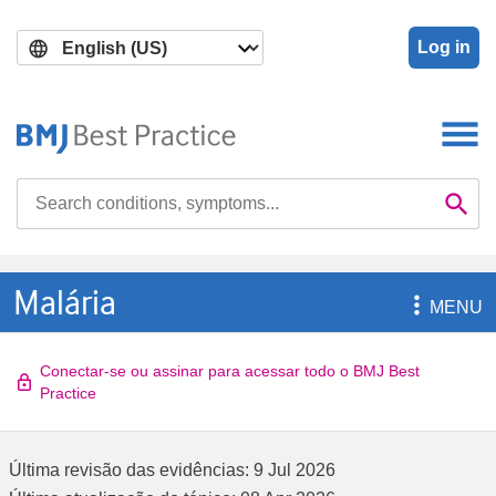
Skip
Skip
to
to
Log in
main
search
content
Search

Se
Malária

MENU
Conectar-se ou assinar para acessar todo o BMJ Best
Practice
Última revisão das evidências:
9 Jul 2026