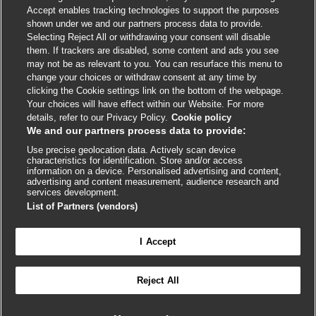
Accept enables tracking technologies to support the purposes
shown under we and our partners process data to provide.
External
External
External
External
External
Selecting Reject All or withdrawing your consent will disable
link
link
link
link
link
them. If trackers are disabled, some content and ads you see
opens
opens
opens
opens
opens
may not be as relevant to you. You can resurface this menu to
© BMJ Publishing Group
2026
in
in
in
in
in
change your choices or withdraw consent at any time by
a
a
a
a
a
clicking the Cookie settings link on the bottom of the webpage.
ISSN 2515-9615
new
new
new
new
new
Your choices will have effect within our Website. For more
window
window
window
window
window
details, refer to our Privacy Policy.
Cookie policy
We and our partners process data to provide:
Use precise geolocation data. Actively scan device
characteristics for identification. Store and/or access
information on a device. Personalised advertising and content,
advertising and content measurement, audience research and
services development.
List of Partners (vendors)
Cookie settings
I Accept

FEEDBACK
Reject All
Conectar-se para acessar todo o BMJ Best Practice