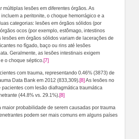
 múltiplas lesões em diferentes órgãos. As
incluem a peritonite, o choque hemorrágico e a
uas categorias: lesões em órgãos sólidos (por
 órgãos ocos (por exemplo, estômago, intestinos
 As lesões em órgãos sólidos variam de lacerações de
antes no fígado, baço ou rins até lesões
ta. Geralmente, as lesões intestinais exigem
e e o choque séptico.
[7]
cientes com trauma, representando 0.46% (3873) de
rauma Data Bank em 2012 (833,309).
[8]
​ As lesões no
 pacientes com lesão diafragmática traumática
etrante (44.8% vs. 29.1%).
[8]
há maior probabilidade de serem causadas por trauma
penetrantes podem ser mais comuns em alguns países