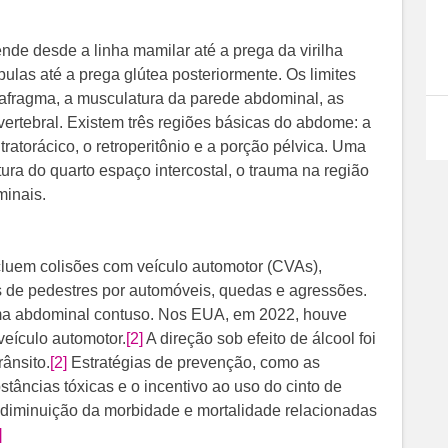
nde desde a linha mamilar até a prega da virilha
ulas até a prega glútea posteriormente. Os limites
afragma, a musculatura da parede abdominal, as
 vertebral. Existem três regiões básicas do abdome: a
atorácico, o retroperitônio e a porção pélvica. Uma
tura do quarto espaço intercostal, o trauma na região
minais.
luem colisões com veículo automotor (CVAs),
s de pedestres por automóveis, quedas e agressões.
a abdominal contuso. Nos EUA, em 2022, houve
veículo automotor.
[2]
​ A direção sob efeito de álcool foi
rânsito.
[2]
​​ Estratégias de prevenção, como as
stâncias tóxicas e o incentivo ao uso do cinto de
 diminuição da morbidade e mortalidade relacionadas
]