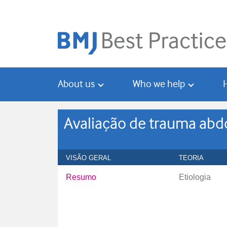
Skip
Skip
to
to
main
search
content
About us
Who we help
Avaliação de trauma abd
VISÃO GERAL
TEORIA
Resumo
Etiologia