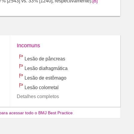
% [2543] vs. 33% [1240], respectivamente).
[8]
Incomuns
Lesão de pâncreas
Lesão diafragmática
Lesão de estômago
Lesão colorretal
Detalhes completos
para acessar todo o BMJ Best Practice