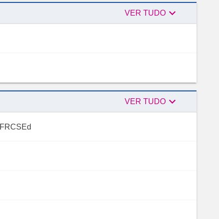

Autores
VER TUDO

Revisores
VER TUDO
, FRCSEd