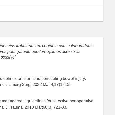
evidências trabalham em conjunto com colaboradores
sores para garantir que forneçamos acesso às
 possível.
uidelines on blunt and penetrating bowel injury:
orld J Emerg Surg. 2022 Mar 4;17(1):13.
ce management guidelines for selective nonoperative
a. J Trauma. 2010 Mar;68(3):721-33.