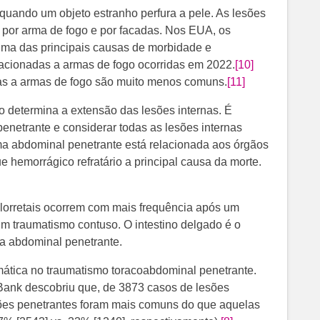
quando um objeto estranho perfura a pele. As lesões
 por arma de fogo e por facadas. Nos EUA, os
uma das principais causas de morbidade e
lacionadas a armas de fogo ocorridas em 2022.
[10]
as a armas de fogo são muito menos comuns.
[11]
o determina a extensão das lesões internas. É
a penetrante e considerar todas as lesões internas
ma abdominal penetrante está relacionada aos órgãos
 hemorrágico refratário a principal causa da morte.
olorretais ocorrem com mais frequência após um
m traumatismo contuso. O intestino delgado é o
a abdominal penetrante.
gmática no traumatismo toracoabdominal penetrante.
Bank descobriu que, de 3873 casos de lesões
sões penetrantes foram mais comuns do que aquelas