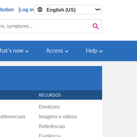
tution
Log in

Search
hat’s new
Access
Help
RECURSOS
Diretrizes
diferenciais
Imagens e vídeos
Referências
Evidência