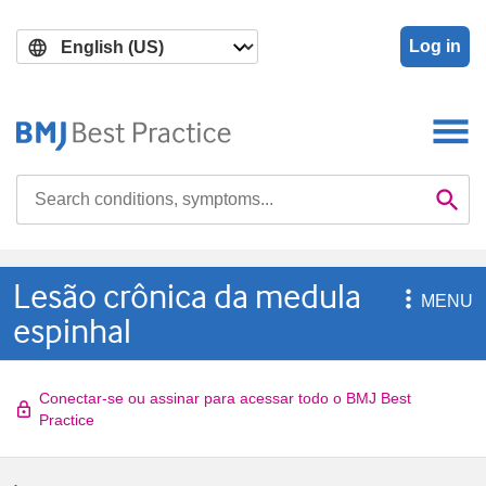
Skip
Skip
to
to
Log in
main
search
content
Search

Se
Lesão crônica da medula

MENU
espinhal
Conectar-se ou assinar para acessar todo o BMJ Best
Practice