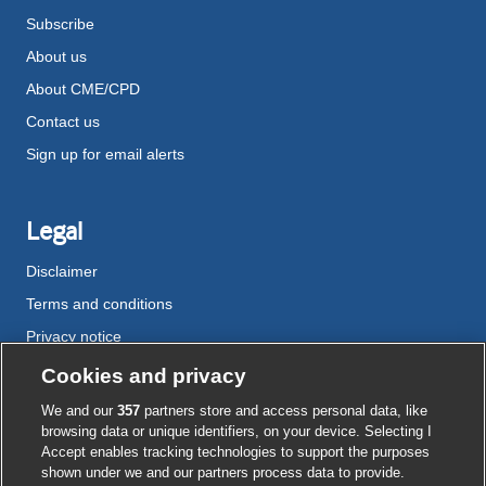
Subscribe
About us
About CME/CPD
Contact us
Sign up for email alerts
Legal
Disclaimer
Terms and conditions
Privacy notice
Cookie policy
Cookies and privacy
Accessibility
We and our
357
partners store and access personal data, like
browsing data or unique identifiers, on your device. Selecting I
Accept enables tracking technologies to support the purposes
shown under we and our partners process data to provide.
External
External
External
External
External