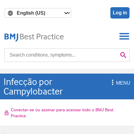
Skip
Skip
to
to
Log in
main
search
content
Search

Se
Infecção por

MENU
Campylobacter
Conectar-se ou assinar para acessar todo o BMJ Best
Practice