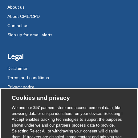
About us
About CME/CPD
Contact us
Sign up for email alerts
Legal
Disclaimer
Terms and conditions
Privacy notice
Cookie policy
Cookies and privacy
Accessibility
We and our
357
partners store and access personal data, like
browsing data or unique identifiers, on your device. Selecting I
Accept enables tracking technologies to support the purposes
shown under we and our partners process data to provide.
External
External
External
External
External
Selecting Reject All or withdrawing your consent will disable
link
link
link
link
link
them. If trackers are disabled, some content and ads you see