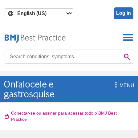
Skip
Skip
to
to
Log in
main
search
content
Search

Se
Onfalocele e

MENU
gastrosquise
Conectar-se ou assinar para acessar todo o BMJ Best
Practice