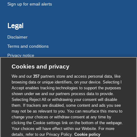
Sign up for email alerts
Legal
Disclaimer
Terms and conditions
Privacy notice
Cookie policy
Cookies and privacy
Accessibility
We and our
357
partners store and access personal data, like
browsing data or unique identifiers, on your device. Selecting I
Accept enables tracking technologies to support the purposes
shown under we and our partners process data to provide.
External
External
External
External
External
Selecting Reject All or withdrawing your consent will disable
link
link
link
link
link
them. If trackers are disabled, some content and ads you see
opens
opens
opens
opens
opens
may not be as relevant to you. You can resurface this menu to
© BMJ Publishing Group
2026
in
in
in
in
in
change your choices or withdraw consent at any time by
a
a
a
a
a
clicking the Cookie settings link on the bottom of the webpage.
ISSN 2515-9615
new
new
new
new
new
Your choices will have effect within our Website. For more
window
window
window
window
window
details, refer to our Privacy Policy.
Cookie policy