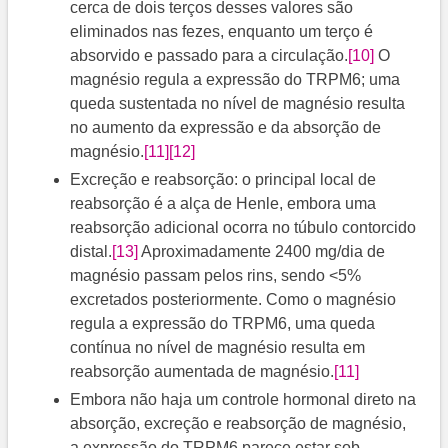
cerca de dois terços desses valores são
eliminados nas fezes, enquanto um terço é
absorvido e passado para a circulação.
[10]
O
magnésio regula a expressão do TRPM6; uma
queda sustentada no nível de magnésio resulta
no aumento da expressão e da absorção de
magnésio.
[11]
[12]
Excreção e reabsorção: o principal local de
reabsorção é a alça de Henle, embora uma
reabsorção adicional ocorra no túbulo contorcido
distal.
[13]
​ Aproximadamente 2400 mg/dia de
magnésio passam pelos rins, sendo <5%
excretados posteriormente. Como o magnésio
regula a expressão do TRPM6, uma queda
contínua no nível de magnésio resulta em
reabsorção aumentada de magnésio.
[11]
Embora não haja um controle hormonal direto na
absorção, excreção e reabsorção de magnésio,
a expressão do TRPM6 parece estar sob