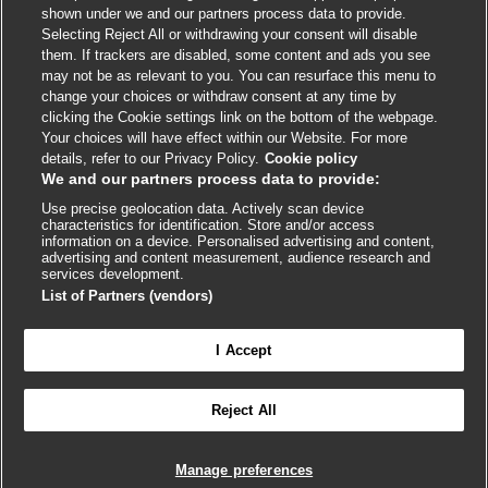
shown under we and our partners process data to provide.
External
External
External
External
External
Selecting Reject All or withdrawing your consent will disable
link
link
link
link
link
them. If trackers are disabled, some content and ads you see
opens
opens
opens
opens
opens
may not be as relevant to you. You can resurface this menu to
© BMJ Publishing Group
2026
in
in
in
in
in
change your choices or withdraw consent at any time by
a
a
a
a
a
clicking the Cookie settings link on the bottom of the webpage.
ISSN 2515-9615
new
new
new
new
new
Your choices will have effect within our Website. For more
window
window
window
window
window
details, refer to our Privacy Policy.
Cookie policy
We and our partners process data to provide:
Use precise geolocation data. Actively scan device
characteristics for identification. Store and/or access
information on a device. Personalised advertising and content,
advertising and content measurement, audience research and
services development.
List of Partners (vendors)
Cookie settings
I Accept

FEEDBACK
Reject All
Conectar-se para acessar todo o BMJ Best Practice
Manage preferences