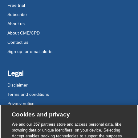
Free trial
Subscribe
About us
About CME/CPD
Contact us
Sign up for email alerts
Legal
Disclaimer
Terms and conditions
Privacy notice
Cookie policy
Cookies and privacy
Accessibility
We and our
357
partners store and access personal data, like
browsing data or unique identifiers, on your device. Selecting I
Accept enables tracking technologies to support the purposes