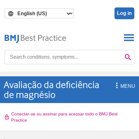
Skip
Skip
to
to
Log in
main
search
content
Search

Se
Avaliação da deficiência

MENU
de magnésio
Conectar-se ou assinar para acessar todo o BMJ Best
Practice