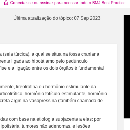
Conectar-se ou assinar para acessar todo o BMJ Best Practice
Última atualização do tópico:
07 Sep 2023
a (sela túrcica), a qual se situa na fossa craniana
mente ligada ao hipotálamo pelo pedúnculo
fise e a ligação entre os dois órgãos é fundamental
mento, tireotrofina ou hormônio estimulante da
orticotrófico, hormônio folículo-estimulante, hormônio
 secreta arginina-vasopressina (também chamada de
das com base na etiologia subjacente a elas: por
hipofisária, tumores não adenomas, e lesões