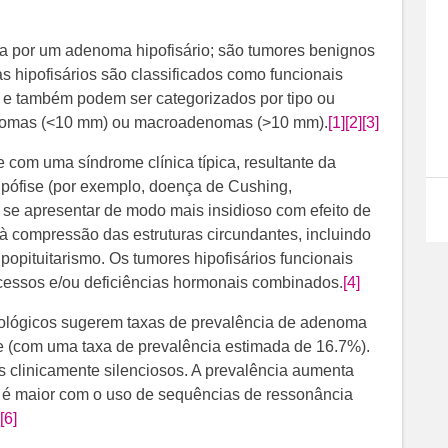
da por um adenoma hipofisário; são tumores benignos
 hipofisários são classificados como funcionais
, e também podem ser categorizados por tipo ou
enomas (<10 mm) ou macroadenomas (>10 mm).
[1]
[2]
[3]
 com uma síndrome clínica típica, resultante da
pófise (por exemplo, doença de Cushing,
 se apresentar de modo mais insidioso com efeito de
 compressão das estruturas circundantes, incluindo
ipopituitarismo. Os tumores hipofisários funcionais
essos e/ou deficiências hormonais combinados.
[4]
diológicos sugerem taxas de prevalência de adenoma
e (com uma taxa de prevalência estimada de 16.7%).
clinicamente silenciosos. A prevalência aumenta
o é maior com o uso de sequências de ressonância
.
[6]