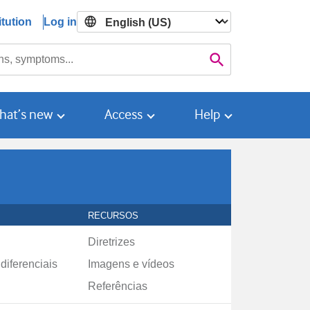
tution
Log in

Search
hat’s new
Access
Help
RECURSOS
Diretrizes
diferenciais
Imagens e vídeos
Referências