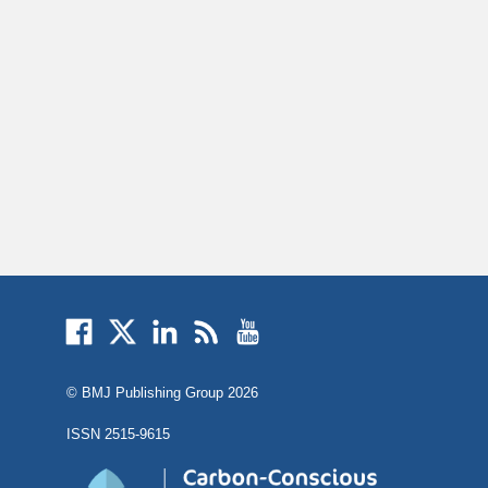
External
External
External
External
External
link
link
link
link
link
opens
opens
opens
opens
opens
© BMJ Publishing Group
2026
in
in
in
in
in
a
a
a
a
a
ISSN 2515-9615
new
new
new
new
new
window
window
window
window
window