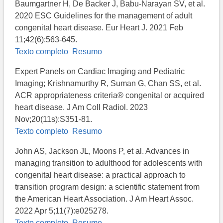
Baumgartner H, De Backer J, Babu-Narayan SV, et al.
2020 ESC Guidelines for the management of adult
congenital heart disease. Eur Heart J. 2021 Feb
11;42(6):563-645.
Texto completo
Resumo
Expert Panels on Cardiac Imaging and Pediatric
Imaging; Krishnamurthy R, Suman G, Chan SS, et al.
ACR appropriateness criteria® congenital or acquired
heart disease. J Am Coll Radiol. 2023
Nov;20(11s):S351-81.
Texto completo
Resumo
John AS, Jackson JL, Moons P, et al. Advances in
managing transition to adulthood for adolescents with
congenital heart disease: a practical approach to
transition program design: a scientific statement from
the American Heart Association. J Am Heart Assoc.
2022 Apr 5;11(7):e025278.
Texto completo
Resumo