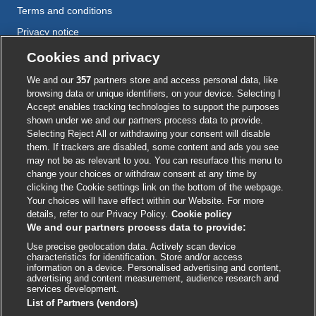
Terms and conditions
Privacy notice
Cookie policy
Cookies and privacy
Accessibility
We and our
357
partners store and access personal data, like
browsing data or unique identifiers, on your device. Selecting I
Accept enables tracking technologies to support the purposes
shown under we and our partners process data to provide.
External
External
External
External
External
Selecting Reject All or withdrawing your consent will disable
link
link
link
link
link
them. If trackers are disabled, some content and ads you see
opens
opens
opens
opens
opens
may not be as relevant to you. You can resurface this menu to
© BMJ Publishing Group
2026
in
in
in
in
in
change your choices or withdraw consent at any time by
a
a
a
a
a
clicking the Cookie settings link on the bottom of the webpage.
ISSN 2515-9615
new
new
new
new
new
Your choices will have effect within our Website. For more
window
window
window
window
window
details, refer to our Privacy Policy.
Cookie policy
We and our partners process data to provide:
Use precise geolocation data. Actively scan device
characteristics for identification. Store and/or access
information on a device. Personalised advertising and content,
advertising and content measurement, audience research and
services development.
List of Partners (vendors)