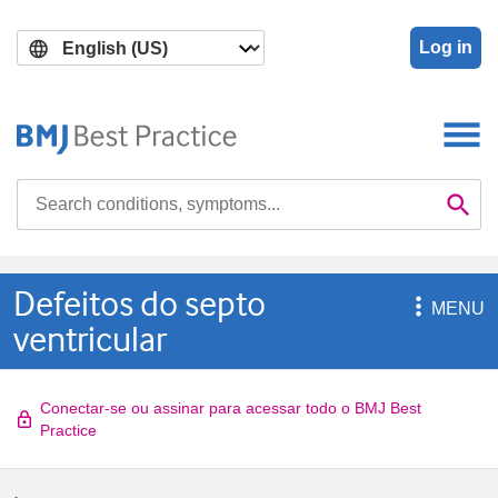
Skip
Skip
to
to
Log in
main
search
content
Search

Se
Defeitos do septo

MENU
ventricular
Conectar-se ou assinar para acessar todo o BMJ Best
Practice