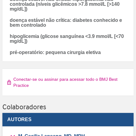
controlada (níveis glicêmicos >7.8 mmol/L [>140
mg/dL])
doença estável não crítica: diabetes conhecido e
bem controlado
hipoglicemia (glicose sanguínea <3.9 mmol/L [<70
mg/dL])
pré-operatório: pequena cirurgia eletiva
Conectar-se ou assinar para acessar todo o BMJ Best
Practice
Colaboradores
AUTORES