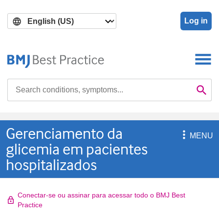
Skip
Skip
to
to
Log in
main
search
content
Search

Se
Gerenciamento da

MENU
glicemia em pacientes
hospitalizados
Conectar-se ou assinar para acessar todo o BMJ Best
Practice