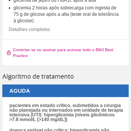
glicemia de jejum ou HbA1c após a alta
glicemia 2 horas após sobrecarga com ingesta de
75 g de glicose após a alta (teste oral de tolerância
à glicose)
Detalhes completos
Conectar-se ou assinar para acessar todo o BMJ Best
Practice
Algoritmo de tratamento
AGUDA
pacientes em estado crítico, submetidos a cirurgia
não planejada ou internados em unidade de terapia
intensiva (UTI): hiperglicemia (níveis glicêmicos
>7.8 mmol/L [>140 mg/dL])
doença estável não crítica: hiperglicemia não