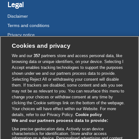
Legal
Disclaimer
Terms and conditions
Privacy notice
Cookie policy
Cookies and privacy
Accessibility
We and our
357
partners store and access personal data, like
browsing data or unique identifiers, on your device. Selecting I
Accept enables tracking technologies to support the purposes
shown under we and our partners process data to provide.
External
External
External
External
External
Selecting Reject All or withdrawing your consent will disable
link
link
link
link
link
them. If trackers are disabled, some content and ads you see
opens
opens
opens
opens
opens
may not be as relevant to you. You can resurface this menu to
© BMJ Publishing Group
2026
in
in
in
in
in
change your choices or withdraw consent at any time by
a
a
a
a
a
clicking the Cookie settings link on the bottom of the webpage.
ISSN 2515-9615
new
new
new
new
new
Your choices will have effect within our Website. For more
window
window
window
window
window
details, refer to our Privacy Policy.
Cookie policy
We and our partners process data to provide:
Use precise geolocation data. Actively scan device
characteristics for identification. Store and/or access
information on a device. Personalised advertising and content,