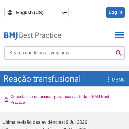
Skip
Skip
to
to
Log in
main
search
content
Search

Se
Reação transfusional

MENU
Conectar-se ou assinar para acessar todo o BMJ Best
Practice
Última revisão das evidências:
9 Jul 2026