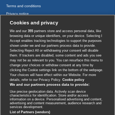
Terms and conditions
Privacy notice
Cookie policy
Cookies and privacy
Accessibility
We and our
355
partners store and access personal data, like
browsing data or unique identifiers, on your device. Selecting I
Accept enables tracking technologies to support the purposes
shown under we and our partners process data to provide.
External
External
External
External
External
Selecting Reject All or withdrawing your consent will disable
link
link
link
link
link
them. If trackers are disabled, some content and ads you see
opens
opens
opens
opens
opens
may not be as relevant to you. You can resurface this menu to
© BMJ Publishing Group
2026
in
in
in
in
in
change your choices or withdraw consent at any time by
a
a
a
a
a
clicking the Cookie settings link on the bottom of the webpage.
ISSN 2515-9615
new
new
new
new
new
Your choices will have effect within our Website. For more
window
window
window
window
window
details, refer to our Privacy Policy.
Cookie policy
We and our partners process data to provide:
Use precise geolocation data. Actively scan device
characteristics for identification. Store and/or access
information on a device. Personalised advertising and content,
advertising and content measurement, audience research and
services development.
List of Partners (vendors)