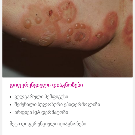
დიფერენციული დიაგნოზები
ვულგარული პემფიგუსი
შეძენილი ბულოზური ეპიდერმოლიზი
წრფივი IgA დერმატოზი
მეტი დიფერენციული დიაგნოზები