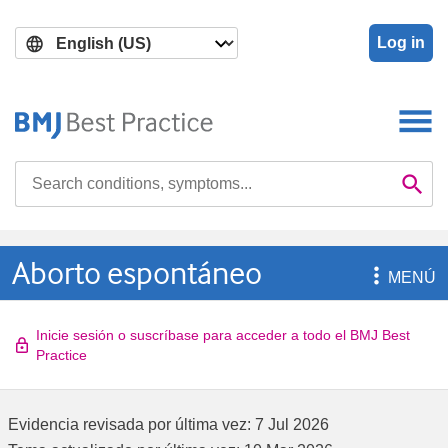
Skip
Skip
to
to
Log in
main
search
content
Search

Se
Aborto espontáneo

MENÚ
Inicie sesión o suscríbase para acceder a todo el BMJ Best
Practice
Evidencia revisada por última vez:
7 Jul 2026