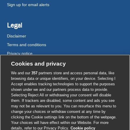
Sign up for email alerts
Legal
Disclaimer
Terms and conditions
Privacy notice
Cookie policy
Cookies and privacy
Accessibility
We and our
357
partners store and access personal data, like
browsing data or unique identifiers, on your device. Selecting I
Accept enables tracking technologies to support the purposes
shown under we and our partners process data to provide.
External
External
External
External
External
Selecting Reject All or withdrawing your consent will disable
link
link
link
link
link
them. If trackers are disabled, some content and ads you see
opens
opens
opens
opens
opens
may not be as relevant to you. You can resurface this menu to
© BMJ Publishing Group
2026
in
in
in
in
in
change your choices or withdraw consent at any time by
a
a
a
a
a
clicking the Cookie settings link on the bottom of the webpage.
ISSN 2515-9615
new
new
new
new
new
Your choices will have effect within our Website. For more
window
window
window
window
window
details, refer to our Privacy Policy.
Cookie policy