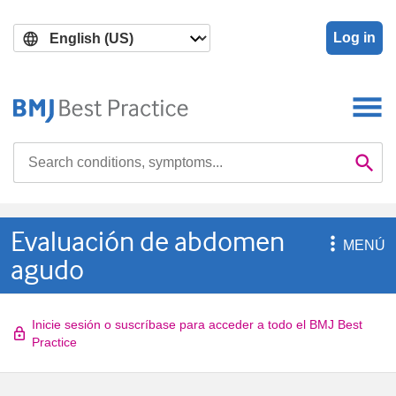
Skip
Skip
to
to
Log in
main
search
content
Search

Se
Evaluación de abdomen

MENÚ
agudo
Inicie sesión o suscríbase para acceder a todo el BMJ Best
Practice