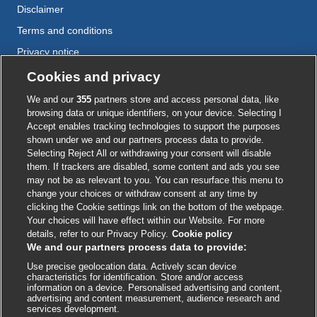
Disclaimer
Terms and conditions
Privacy notice
Cookie policy
Cookies and privacy
Accessibility
We and our
355
partners store and access personal data, like
browsing data or unique identifiers, on your device. Selecting I
Accept enables tracking technologies to support the purposes
shown under we and our partners process data to provide.
External
External
External
External
External
Selecting Reject All or withdrawing your consent will disable
link
link
link
link
link
them. If trackers are disabled, some content and ads you see
opens
opens
opens
opens
opens
may not be as relevant to you. You can resurface this menu to
© BMJ Publishing Group
2026
in
in
in
in
in
change your choices or withdraw consent at any time by
a
a
a
a
a
clicking the Cookie settings link on the bottom of the webpage.
ISSN 2515-9615
new
new
new
new
new
Your choices will have effect within our Website. For more
window
window
window
window
window
details, refer to our Privacy Policy.
Cookie policy
We and our partners process data to provide:
Use precise geolocation data. Actively scan device
characteristics for identification. Store and/or access
information on a device. Personalised advertising and content,
advertising and content measurement, audience research and
services development.