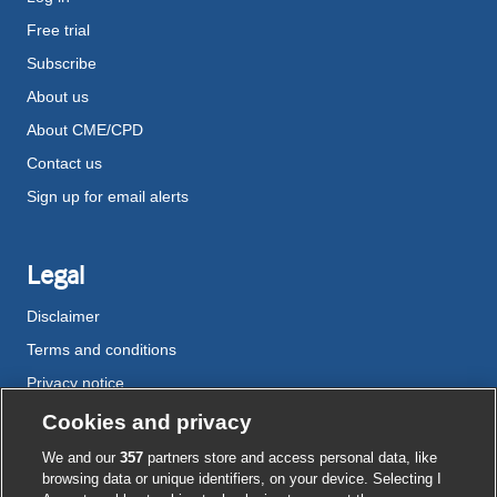
Free trial
Subscribe
About us
About CME/CPD
Contact us
Sign up for email alerts
Legal
Disclaimer
Terms and conditions
Privacy notice
Cookie policy
Cookies and privacy
Accessibility
We and our
357
partners store and access personal data, like
browsing data or unique identifiers, on your device. Selecting I