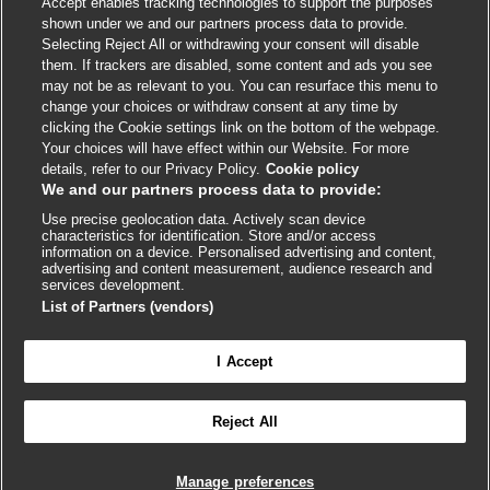
Accept enables tracking technologies to support the purposes
shown under we and our partners process data to provide.
External
External
External
External
External
Selecting Reject All or withdrawing your consent will disable
link
link
link
link
link
them. If trackers are disabled, some content and ads you see
opens
opens
opens
opens
opens
may not be as relevant to you. You can resurface this menu to
© BMJ Publishing Group
2026
in
in
in
in
in
change your choices or withdraw consent at any time by
a
a
a
a
a
clicking the Cookie settings link on the bottom of the webpage.
ISSN 2515-9615
new
new
new
new
new
Your choices will have effect within our Website. For more
window
window
window
window
window
details, refer to our Privacy Policy.
Cookie policy
We and our partners process data to provide:
Use precise geolocation data. Actively scan device
characteristics for identification. Store and/or access
information on a device. Personalised advertising and content,
advertising and content measurement, audience research and
services development.
List of Partners (vendors)
Cookie settings
I Accept

FEEDBACK
Reject All
Inicie sesión para acceder a todo el BMJ Best Practice
Manage preferences