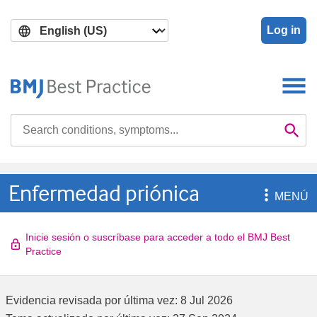
Skip
Skip
to
to
Log in
main
search
content
Search

Se
Enfermedad priónica

MENÚ
Inicie sesión o suscríbase para acceder a todo el BMJ Best
Practice
Evidencia revisada por última vez:
8 Jul 2026