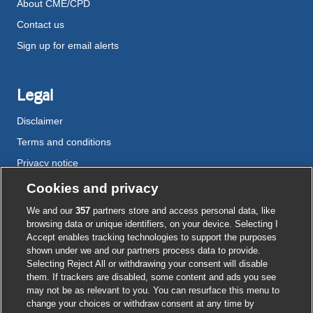
About CME/CPD
Contact us
Sign up for email alerts
Legal
Disclaimer
Terms and conditions
Privacy notice
Cookie policy
Cookies and privacy
Accessibility
We and our
357
partners store and access personal data, like
browsing data or unique identifiers, on your device. Selecting I
Accept enables tracking technologies to support the purposes
shown under we and our partners process data to provide.
External
External
External
External
External
Selecting Reject All or withdrawing your consent will disable
link
link
link
link
link
them. If trackers are disabled, some content and ads you see
opens
opens
opens
opens
opens
may not be as relevant to you. You can resurface this menu to
© BMJ Publishing Group
2026
in
in
in
in
in
change your choices or withdraw consent at any time by
a
a
a
a
a