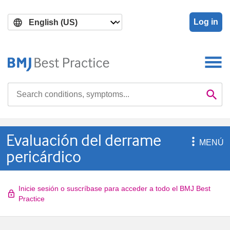
Skip
Skip
to
to
Log in
main
search
content
Search

Se
Evaluación del derrame

MENÚ
pericárdico
Inicie sesión o suscríbase para acceder a todo el BMJ Best
Practice