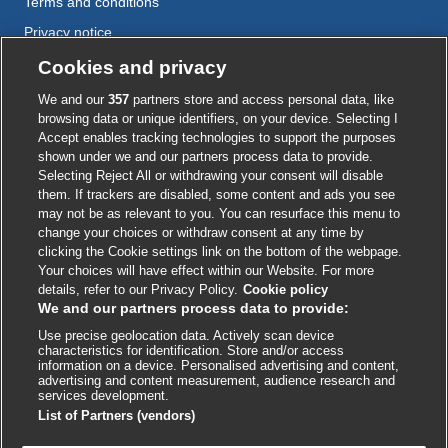
Terms and conditions
Privacy notice
Cookie policy
Cookies and privacy
Accessibility
We and our
357
partners store and access personal data, like
browsing data or unique identifiers, on your device. Selecting I
Accept enables tracking technologies to support the purposes
shown under we and our partners process data to provide.
External
External
External
External
External
Selecting Reject All or withdrawing your consent will disable
link
link
link
link
link
them. If trackers are disabled, some content and ads you see
opens
opens
opens
opens
opens
may not be as relevant to you. You can resurface this menu to
© BMJ Publishing Group
2026
in
in
in
in
in
change your choices or withdraw consent at any time by
a
a
a
a
a
clicking the Cookie settings link on the bottom of the webpage.
ISSN 2515-9615
new
new
new
new
new
Your choices will have effect within our Website. For more
window
window
window
window
window
details, refer to our Privacy Policy.
Cookie policy
We and our partners process data to provide:
Use precise geolocation data. Actively scan device
characteristics for identification. Store and/or access
information on a device. Personalised advertising and content,
advertising and content measurement, audience research and
services development.
List of Partners (vendors)