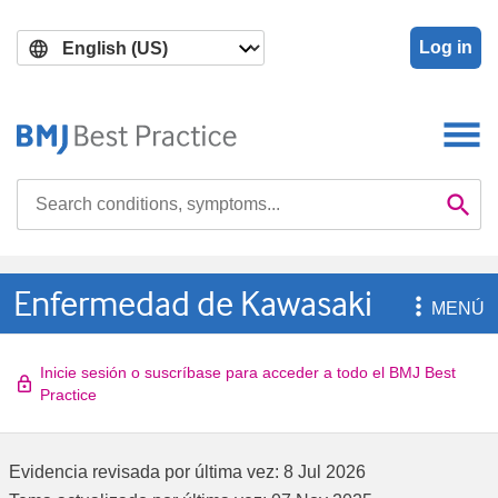
Skip
Skip
to
to
Log in
main
search
content
Search

Se
Enfermedad de Kawasaki

MENÚ
Inicie sesión o suscríbase para acceder a todo el BMJ Best
Practice
Evidencia revisada por última vez:
8 Jul 2026