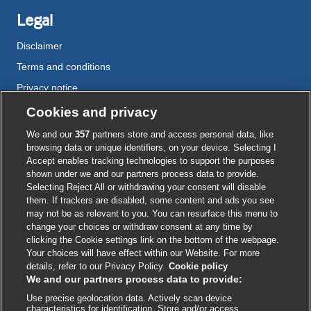
Legal
Disclaimer
Terms and conditions
Privacy notice
Cookie policy
Cookies and privacy
Accessibility
We and our
357
partners store and access personal data, like
browsing data or unique identifiers, on your device. Selecting I
Accept enables tracking technologies to support the purposes
shown under we and our partners process data to provide.
External
External
External
External
External
Selecting Reject All or withdrawing your consent will disable
link
link
link
link
link
them. If trackers are disabled, some content and ads you see
opens
opens
opens
opens
opens
may not be as relevant to you. You can resurface this menu to
© BMJ Publishing Group
2026
in
in
in
in
in
change your choices or withdraw consent at any time by
a
a
a
a
a
clicking the Cookie settings link on the bottom of the webpage.
ISSN 2515-9615
new
new
new
new
new
Your choices will have effect within our Website. For more
window
window
window
window
window
details, refer to our Privacy Policy.
Cookie policy
We and our partners process data to provide:
Use precise geolocation data. Actively scan device
characteristics for identification. Store and/or access