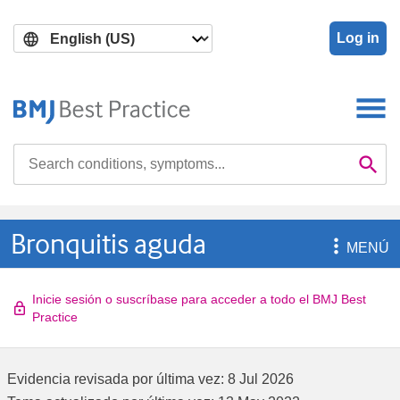
Skip
Skip
to
to
Log in
main
search
content
Search

Se
Bronquitis aguda

MENÚ
Inicie sesión o suscríbase para acceder a todo el BMJ Best
Practice
Evidencia revisada por última vez:
8 Jul 2026