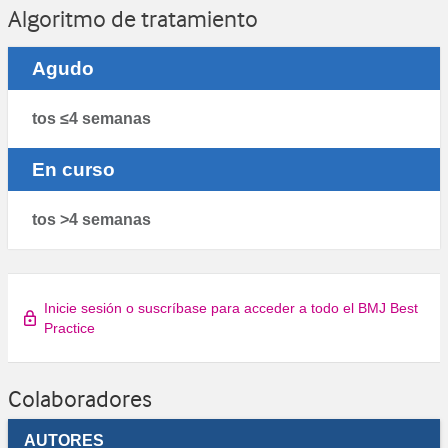
Algoritmo de tratamiento
Agudo
tos ≤4 semanas
En curso
tos >4 semanas
Inicie sesión o suscríbase para acceder a todo el BMJ Best
Practice
Colaboradores
AUTORES