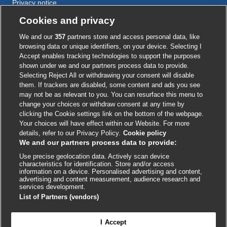
Privacy notice
Cookie policy
Cookies and privacy
Accessibility
We and our
357
partners store and access personal data, like
browsing data or unique identifiers, on your device. Selecting I
Accept enables tracking technologies to support the purposes
shown under we and our partners process data to provide.
External
External
External
External
External
Selecting Reject All or withdrawing your consent will disable
link
link
link
link
link
them. If trackers are disabled, some content and ads you see
opens
opens
opens
opens
opens
may not be as relevant to you. You can resurface this menu to
© BMJ Publishing Group
2026
in
in
in
in
in
change your choices or withdraw consent at any time by
a
a
a
a
a
clicking the Cookie settings link on the bottom of the webpage.
ISSN 2515-9615
new
new
new
new
new
Your choices will have effect within our Website. For more
window
window
window
window
window
details, refer to our Privacy Policy.
Cookie policy
We and our partners process data to provide:
Use precise geolocation data. Actively scan device
characteristics for identification. Store and/or access
information on a device. Personalised advertising and content,
advertising and content measurement, audience research and
services development.
List of Partners (vendors)
Cookie settings
I Accept