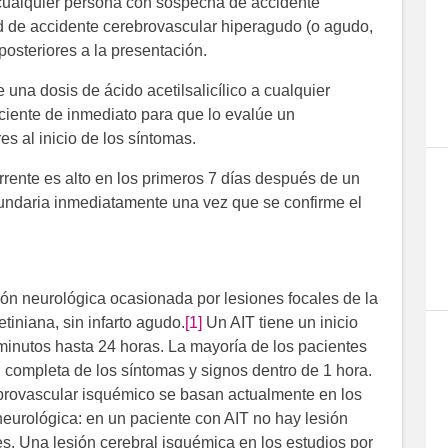
a cualquier persona con sospecha de accidente
d de accidente cerebrovascular hiperagudo (o agudo,
posteriores a la presentación.
 una dosis de ácido acetilsalicílico a cualquier
ciente de inmediato para que lo evalúe un
es al inicio de los síntomas.
rrente es alto en los primeros 7 días después de un
undaria inmediatamente una vez que se confirme el
ción neurológica ocasionada por lesiones focales de la
tiniana, sin infarto agudo.
[1]
Un AIT tiene un inicio
inutos hasta 24 horas. La mayoría de los pacientes
 completa de los síntomas y signos dentro de 1 hora.
ebrovascular isquémico se basan actualmente en los
 neurológica: en un paciente con AIT no hay lesión
s. Una lesión cerebral isquémica en los estudios por