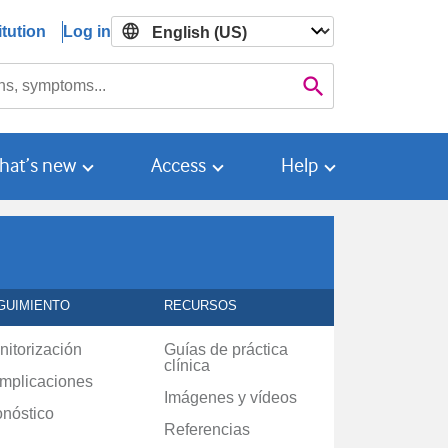
tution
Log in

Search
hat’s new
Access
Help
GUIMIENTO
RECURSOS
nitorización
Guías de práctica
clínica
mplicaciones
Imágenes y vídeos
onóstico
Referencias