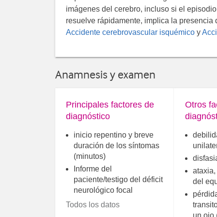
imágenes del cerebro, incluso si el episodi
resuelve rápidamente, implica la presencia
Accidente cerebrovascular isquémico
y
Acci
Anamnesis y examen
Principales factores de
Otros fa
diagnóstico
diagnóst
inicio repentino y breve
debilid
duración de los síntomas
unilate
(minutos)
disfasi
Informe del
ataxia,
paciente/testigo del déficit
del equ
neurológico focal
pérdid
Todos los datos
transit
un ojo