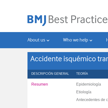
Skip
Skip
to
to
main
search
content
About us
Who we help
Accidente isquémico tran
DESCRIPCIÓN GENERAL
TEORÍA
Resumen
Epidemiología
Etiología
Antecedentes de 