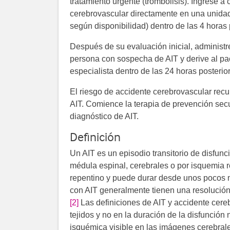
tratamiento urgente (trombólisis). Ingrese 
cerebrovascular directamente en una unida
según disponibilidad) dentro de las 4 horas 
Después de su evaluación inicial, administre
persona con sospecha de AIT y derive al pa
especialista dentro de las 24 horas posterior
El riesgo de accidente cerebrovascular recu
AIT. Comience la terapia de prevención sec
diagnóstico de AIT.
Definición
Un AIT es un episodio transitorio de disfun
médula espinal, cerebrales o por isquemia re
repentino y puede durar desde unos pocos m
con AIT generalmente tienen una resolución
[2]
Las definiciones de AIT y accidente cer
tejidos y no en la duración de la disfunción
isquémica visible en las imágenes cerebrale