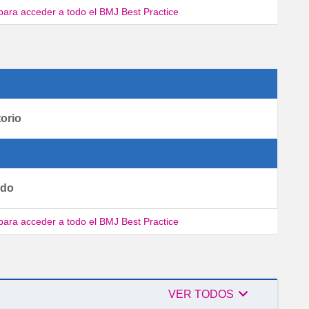
 para acceder a todo el BMJ Best Practice
orio
ado
 para acceder a todo el BMJ Best Practice

Consejeros
VER TODOS
especializados