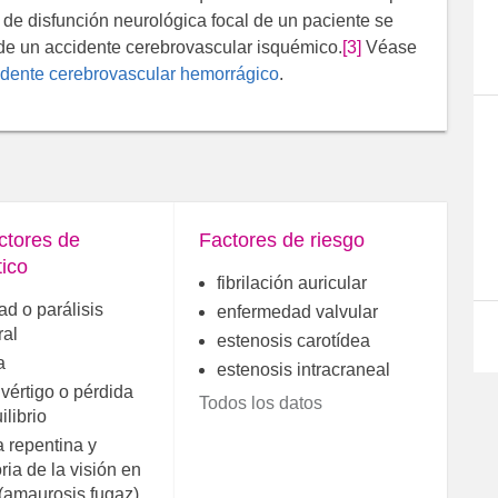
o de disfunción neurológica focal de un paciente se
 de un accidente cerebrovascular isquémico.
[3]
Véase
dente cerebrovascular hemorrágico
.
ctores de
Factores de riesgo
ico
fibrilación auricular
ad o parálisis
enfermedad valvular
ral
estenosis carotídea
a
estenosis intracraneal
 vértigo o pérdida
Todos los datos
ilibrio
a repentina y
oria de la visión en
 (amaurosis fugaz)