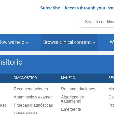
Subscribe
Access through your insti
Search
How we help
Browse clinical content
W
sitorio
DIAGNÓSTICO
MANEJO
SE
Recomendaciones
Recomendaciones
Mo
Anamnesis y examen
Algoritmo de
Co
tratamiento
caso
Pruebas diagnósticas
Pr
Emergente
Diferenciales