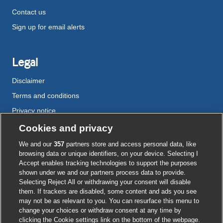
Contact us
Sign up for email alerts
Legal
Disclaimer
Terms and conditions
Privacy notice
Cookie policy
Cookies and privacy
Accessibility
We and our
357
partners store and access personal data, like
browsing data or unique identifiers, on your device. Selecting I
Accept enables tracking technologies to support the purposes
shown under we and our partners process data to provide.
External
External
External
External
External
Selecting Reject All or withdrawing your consent will disable
link
link
link
link
link
them. If trackers are disabled, some content and ads you see
opens
opens
opens
opens
opens
may not be as relevant to you. You can resurface this menu to
© BMJ Publishing Group
2026
in
in
in
in
in
change your choices or withdraw consent at any time by
a
a
a
a
a
clicking the Cookie settings link on the bottom of the webpage.
ISSN 2515-9615