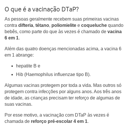
O que é a vacinação DTaP?
As pessoas geralmente recebem suas primeiras vacinas
contra
difteria
,
tétano
,
poliomielite
e
coqueluche
quando
bebês, como parte do que às vezes é chamado de
vacina
6 em 1
.
Além das quatro doenças mencionadas acima, a vacina 6
em 1 abrange:
hepatite B e
Hib (Haemophilus influenzae tipo B).
Algumas vacinas protegem por toda a vida. Mas outros só
protegem contra infecções por alguns anos. Aos três anos
de idade, as crianças precisam ter reforço de algumas de
suas vacinas.
Por esse motivo, a vacinação com DTaP às vezes é
chamada de
reforço pré-escolar 4 em 1
.